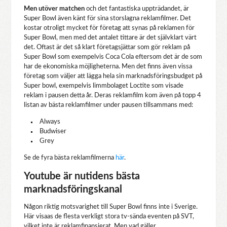
Men utöver matchen
och det fantastiska uppträdandet, är
Super Bowl även känt för sina storslagna reklamfilmer. Det
kostar otroligt mycket för företag att synas på reklamen för
Super Bowl, men med det antalet tittare är det självklart värt
det. Oftast är det så klart företagsjättar som gör reklam på
Super Bowl som exempelvis Coca Cola eftersom det är de som
har de ekonomiska möjligheterna. Men det finns även vissa
företag som väljer att lägga hela sin marknadsföringsbudget på
Super bowl, exempelvis limmbolaget Loctite som visade
reklam i pausen detta år. Deras reklamfilm kom även på topp 4
listan av bästa reklamfilmer under pausen tillsammans med:
Always
Budwiser
Grey
Se de fyra bästa reklamfilmerna
här
.
Youtube är nutidens bästa
marknadsföringskanal
Någon riktig motsvarighet till Super Bowl finns inte i Sverige.
Här visaas de flesta verkligt stora tv-sända eventen på SVT,
vilket inte är reklamfinansierat. Men vad gäller