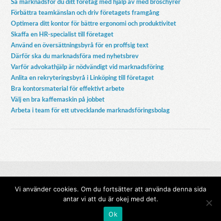
Så marknadsför du ditt företag med hjälp av med broschyrer
Förbättra teamkänslan och driv företagets framgång
Optimera ditt kontor för bättre ergonomi och produktivitet
Skaffa en HR-specialist till företaget
Använd en översättningsbyrå för en proffsig text
Därför ska du marknadsföra med nyhetsbrev
Varför advokathjälp är nödvändigt vid marknadsföring
Anlita en rekryteringsbyrå i Linköping till företaget
Bra kontorsmaterial för effektivt arbete
Välj en bra kaffemaskin på jobbet
Arbeta i team för ett utvecklande marknadsföringsbolag
Vi använder cookies. Om du fortsätter att använda denna sida
antar vi att du är okej med det.
Copyright © 2026 S-buzz. .
Ok