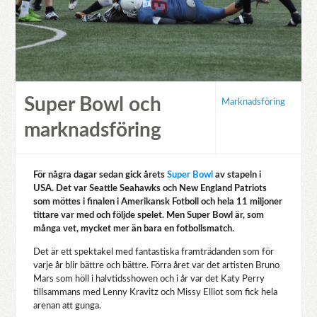
Super Bowl och
Marknadsföring
marknadsföring
För några dagar sedan gick årets
Super Bowl
av stapeln i
USA. Det var Seattle Seahawks och New England Patriots
som möttes i finalen i Amerikansk Fotboll och hela 11 miljoner
tittare var med och följde spelet. Men Super Bowl är, som
många vet, mycket mer än bara en fotbollsmatch.
Det är ett spektakel med fantastiska framträdanden som för
varje år blir bättre och bättre. Förra året var det artisten Bruno
Mars som höll i halvtidsshowen och i år var det Katy Perry
tillsammans med Lenny Kravitz och Missy Elliot som fick hela
arenan att gunga.