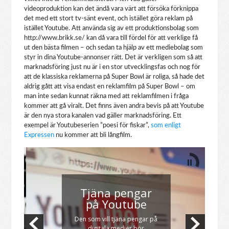
videoproduktion kan det ändå vara värt att försöka förknippa
det med ett stort tv-sänt event, och istället göra reklam på
istället Youtube. Att använda sig av ett produktionsbolag som
http://www.brikk.se/ kan då vara till fördel för att verklige få
ut den bästa filmen – och sedan ta hjälp av ett mediebolag som
styr in dina Youtube-annonser rätt. Det är verkligen som så att
marknadsföring just nu är i en stor utvecklingsfas och nog för
att de klassiska reklamerna på Super Bowl är roliga, så hade det
aldrig gått att visa endast en reklamfilm på Super Bowl – om
man inte sedan kunnat räkna med att reklamfilmen i fråga
kommer att gå viralt. Det finns även andra bevis på att Youtube
är den nya stora kanalen vad gäller marknadsföring. Ett
exempel är Youtubeserien ”poesi för fiskar”,
som enligt
Expressen
nu kommer att bli långfilm.
Tjäna pengar
på Youtube
Den som vill tjäna pengar på
digitala medier bör