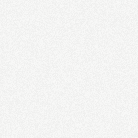
Instagram
öppnar för
annonsörer
Länge har det
väntats att
Instagram ska öpp
upp sin kanal för
annonsörer och det
har man nu gjort.
Läs mer