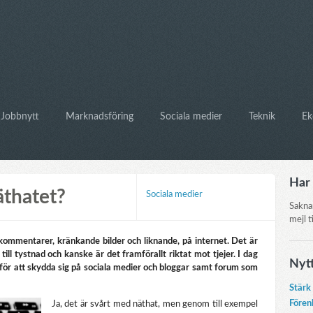
Jobbnytt
Marknadsföring
Sociala medier
Teknik
Ek
Har 
äthatet?
Sociala medier
Sakna
mejl t
kommentarer, kränkande bilder och liknande, på internet. Det är
ill tystnad och kanske är det framförallt riktat mot tjejer. I dag
Nyt
för att skydda sig på sociala medier och bloggar samt forum som
Stärk
Fören
Ja, det är svårt med näthat, men genom till exempel