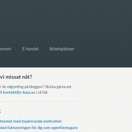
onomi
E-handel
Arbetsplatsen
vi missat nåt?
r du någonting på bloggen? Skicka gärna ett
ill
kontakt@s-buzz.se
i så fall.
t
 teamet med inspirerande motivation
klad faktureringen för dig som egenföretagare