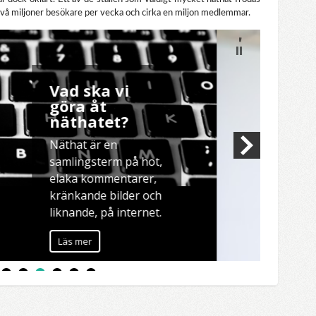
två miljoner besökare per vecka och cirka en miljon medlemmar.
Tjäna pengar
på Youtube
Den som vill tjäna
pengar på digitala
medier bör verkligen
fundera över att
starta en egen
Youtube-kanal.
Läs mer