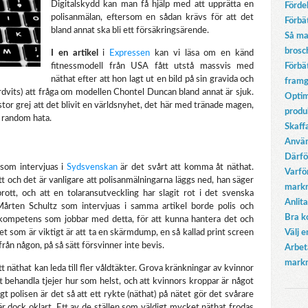
Digitalskydd kan man få hjälp med att upprätta en
Förde
polisanmälan, eftersom en sådan krävs för att det
Förbä
bland annat ska bli ett försäkringsärende.
Så ma
brosc
I en artikel
i
Expressen
kan vi läsa om en känd
fitnessmodell från USA fått utstå massvis med
Förbä
näthat efter att hon lagt ut en bild på sin gravida och
fram
rdvits) att fråga om modellen Chontel Duncan bland annat är sjuk.
Optim
 stor grej att det blivit en världsnyhet, det här med tränade magen,
produ
tt random hata.
Skaffa
Använ
Därfö
 som intervjuas i
Sydsvenskan
är det svårt att komma åt näthat.
Varfö
tt och det är vanligare att polisanmälningarna läggs ned, han säger
markn
brott, och att en tolaransutveckling har slagit rot i det svenska
Anlita
r Mårten Schultz som intervjuas i samma artikel borde polis och
Bra k
tkompetens som jobbar med detta, för att kunna hantera det och
et som är viktigt är att ta en skärmdump, en så kallad print screen
Välj 
n någon, på så sätt försvinner inte bevis.
Arbet
markn
tt näthat kan leda till fler våldtäkter. Grova kränkningar av kvinnor
att behandla tjejer hur som helst, och att kvinnors kroppar är något
igt polisen är det så att ett rykte (näthat) på nätet gör det svårare
är dock oklart. Ett av de ställen som väldigt mycket näthat frodas