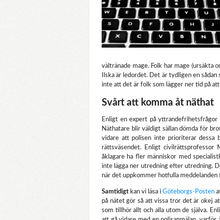
vältränade mage. Folk har mage (ursäkta o
Ilska är ledordet. Det är tydligen en sådan
inte att det är folk som lägger ner tid på a
Svårt att komma åt näthat
Enligt en expert på yttrandefrihetsfrågor
Näthatare blir väldigt sällan dömda för bro
vidare att polisen inte prioriterar dessa 
rättsväsendet. Enligt civilrättsprofesso
åklagare ha fler människor med specialis
inte lägga ner utredning efter utredning. D
när det uppkommer hotfulla meddelanden frå
Samtidigt
kan vi läsa i
Göteborgs-Posten
a
på nätet gör så att vissa tror det är okej 
som tillhör allt och alla utom de själva. Enl
att gå vidare med en polisanmälan, varför 