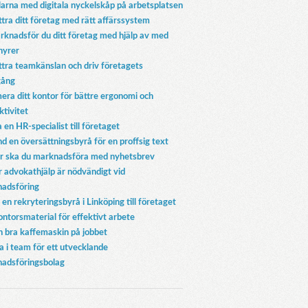
larna med digitala nyckelskåp på arbetsplatsen
ttra ditt företag med rätt affärssystem
rknadsför du ditt företag med hjälp av med
hyrer
ttra teamkänslan och driv företagets
gång
era ditt kontor för bättre ergonomi och
ktivitet
 en HR-specialist till företaget
d en översättningsbyrå för en proffsig text
r ska du marknadsföra med nyhetsbrev
r advokathjälp är nödvändigt vid
adsföring
 en rekryteringsbyrå i Linköping till företaget
ontorsmaterial för effektivt arbete
en bra kaffemaskin på jobbet
a i team för ett utvecklande
adsföringsbolag