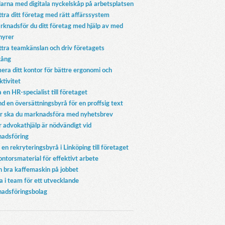
larna med digitala nyckelskåp på arbetsplatsen
ttra ditt företag med rätt affärssystem
rknadsför du ditt företag med hjälp av med
hyrer
ttra teamkänslan och driv företagets
gång
era ditt kontor för bättre ergonomi och
ktivitet
 en HR-specialist till företaget
d en översättningsbyrå för en proffsig text
r ska du marknadsföra med nyhetsbrev
r advokathjälp är nödvändigt vid
adsföring
 en rekryteringsbyrå i Linköping till företaget
ontorsmaterial för effektivt arbete
en bra kaffemaskin på jobbet
a i team för ett utvecklande
adsföringsbolag