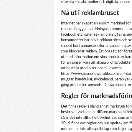
sker via sociala medier och digitala annonse
Nå ut i reklambruset
Internet har skapat en enorm marknad för d
reklam. Bloggar, nättidningar, kommersiella
facebook etc. säljer reklamplats på sina si
konsumenter har blivit reklamtrötta och scr
snabbt bort annonser eller använder sig a
som blockerar reklam. Ett bra sätt för föret
ut med information om sina produkter kan i
för annonser vara att skapa profilprodukter
att beställa produkter hos till exempel
https://www.brandnewprofile.com/se/ där d
muggar, handdukar, nyckelband, paraplyer 
gång produkten används. Dessa produkter k
Regler för marknadsföri
Det finns regler i bland annat marknadsför
beskriver vad som är tillåten marknadsföri
så är det inte alltid helt tydligt vad som är
2019 finns det regler om hur spelreklam f
men det är inte alla spelbolag som följer l