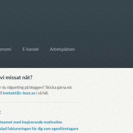
onomi
E-handel
Arbetsplatsen
vi missat nåt?
r du någonting på bloggen? Skicka gärna ett
ill
kontakt@s-buzz.se
i så fall.
t
 teamet med inspirerande motivation
klad faktureringen för dig som egenföretagare