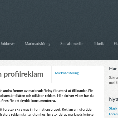
Jobbnytt
Marknadsföring
Sociala medier
Teknik
Ek
Har 
n profilreklam
Marknadsföring
Sakna
mejl t
h andra former av marknadsföring för att nå ut till kunder. För
d som är tillåten och otillåten reklam. Här skriver vi om hur du
Nyt
m finns för att skydda konsumenterna.
Stärk
att företag ska synas i informationsbruset. Reklam är nuförtiden
Fören
h stora reklamskyltar utomhus. En stor del av marknadsföringen