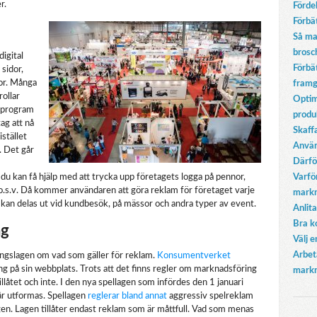
r.
Förde
Förbä
Så ma
brosc
igital
Förbä
 sidor,
dor. Många
fram
ollar
Optim
v program
produ
ag att nå
Skaffa
stället
Använ
. Det går
Därfö
u kan få hjälp med att trycka upp företagets logga på pennor,
Varfö
o.s.v. Då kommer användaren att göra reklam för företaget varje
markn
an delas ut vid kundbesök, på mässor och andra typer av event.
Anlita
Bra k
ng
Välj 
Arbet
ingslagen om vad som gäller för reklam.
Konsumentverket
ng på sin webbplats. Trots att det finns regler om marknadsföring
markn
 tillåtet och inte. I den nya spellagen som infördes den 1 januari
år utformas. Spellagen
reglerar bland annat
aggressiv spelreklam
agen. Lagen tillåter endast reklam som är måttfull. Vad som menas